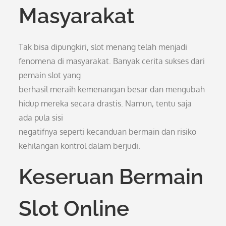
Masyarakat
Tak bisa dipungkiri, slot menang telah menjadi
fenomena di masyarakat. Banyak cerita sukses dari
pemain slot yang
berhasil meraih kemenangan besar dan mengubah
hidup mereka secara drastis. Namun, tentu saja
ada pula sisi
negatifnya seperti kecanduan bermain dan risiko
kehilangan kontrol dalam berjudi.
Keseruan Bermain
Slot Online