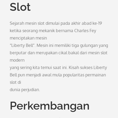
Slot
Sejarah mesin slot dimulai pada akhir abad ke-19
ketika seorang mekanik bernama Charles Fey
menciptakan mesin
“Liberty Bell”. Mesin ini memiliki tiga gulungan yang
berputar dan merupakan cikal bakal dari mesin slot
modern
yang sering kita temui saat ini. Kisah sukses Liberty
Bell pun menjadi awal mula popularitas permainan
slot di
dunia perjudian.
Perkembangan