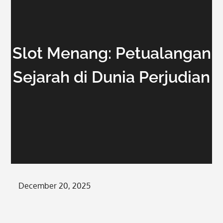
Slot Menang: Petualangan
Sejarah di Dunia Perjudian
Posted
December 20, 2025
on