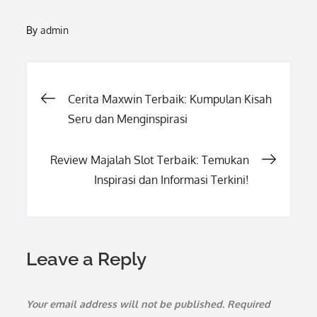
By
admin
Post
Cerita Maxwin Terbaik: Kumpulan Kisah
Seru dan Menginspirasi
navigation
Review Majalah Slot Terbaik: Temukan
Inspirasi dan Informasi Terkini!
Leave a Reply
Your email address will not be published.
Required