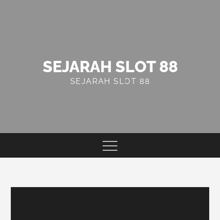
Skip
to
content
SEJARAH SLOT 88
SEJARAH SLOT 88