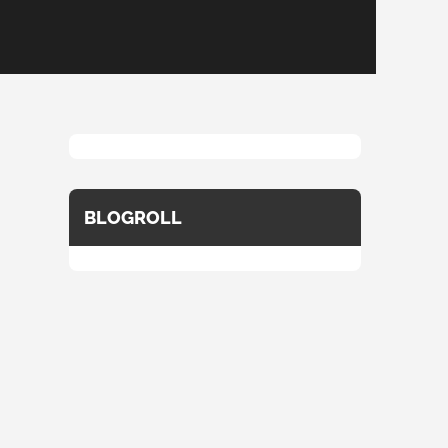
BLOGROLL
n