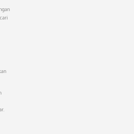
engan
cari
kan
n
r.