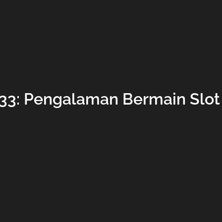
33: Pengalaman Bermain Slot 