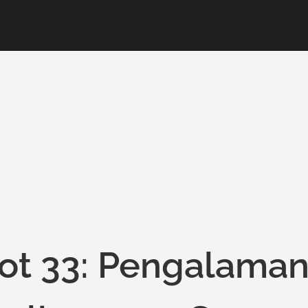
ot 33: Pengalama