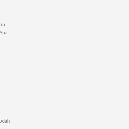
ah
 Apa
n
s
r
mudah