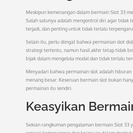
Meskipun kemenangan dalam bermain Slot 33 mem
Salah satunya adalah mengontrol diri agar tidak 
terjadi, dan penting untuk tidak terlalu terpengar
Selain itu, perlu diingat bahwa permainan slot 
strategi tertentu, namun hasil akhir tetap tidak bi
bijak dalam mengelola modal dan tidak terlalu t
Menyadari bahwa permainan slot adalah hiburan s
menang besar. Keseruan bermain slot bukan hany
permainan itu sendiri.
Keasyikan Bermain
Sekian rangkuman pengalaman bermain Slot 33 y