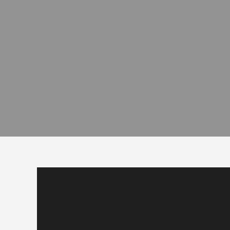
Skip
to
content