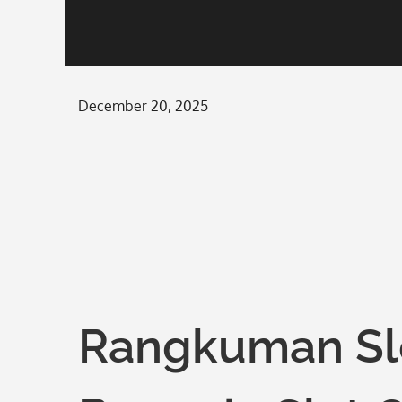
Posted
December 20, 2025
on
Rangkuman Sl